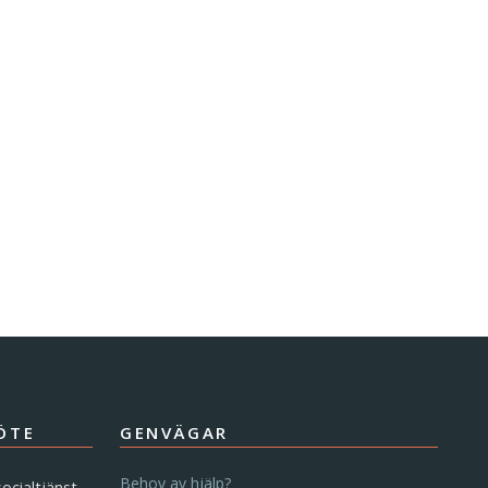
ÖTE
GENVÄGAR
Behov av hjälp?
ocialtjänst