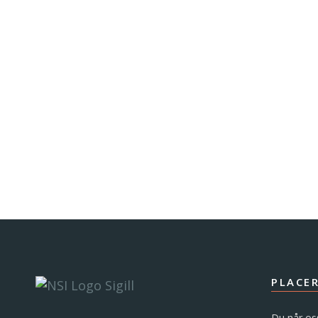
PLACE
Du når os