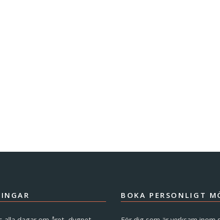
RINGAR
BOKA PERSONLIGT M
s alla dagar om året, dygnet
För dig som är verksam inom s